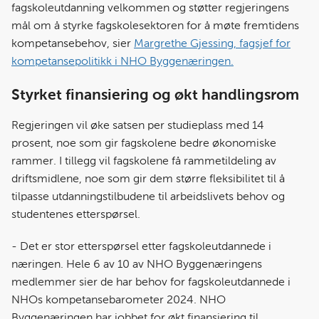
b
e
s
fagskoleutdanning velkommen og støtter regjeringens
o
d
t
mål om å styrke fagskolesektoren for å møte fremtidens
o
I
kompetansebehov, sier
Margrethe Gjessing, fagsjef for
k
n
kompetansepolitikk i NHO Byggenæringen.
Styrket finansiering og økt handlingsrom
Regjeringen vil øke satsen per studieplass med 14
prosent, noe som gir fagskolene bedre økonomiske
rammer. I tillegg vil fagskolene få rammetildeling av
driftsmidlene, noe som gir dem større fleksibilitet til å
tilpasse utdanningstilbudene til arbeidslivets behov og
studentenes etterspørsel.
- Det er stor etterspørsel etter fagskoleutdannede i
næringen. Hele 6 av 10 av NHO Byggenæringens
medlemmer sier de har behov for fagskoleutdannede i
NHOs kompetansebarometer 2024. NHO
Byggenæringen har jobbet for økt finansiering til