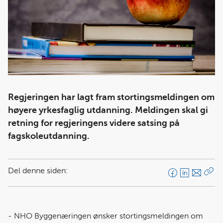
Regjeringen har lagt fram stortingsmeldingen om
høyere yrkesfaglig utdanning. Meldingen skal gi
retning for regjeringens videre satsing på
fagskoleutdanning.
Del denne siden:
F
L
E
Kop
a
i
-
len
c
n
p
e
k
o
- NHO Byggenæringen ønsker stortingsmeldingen om