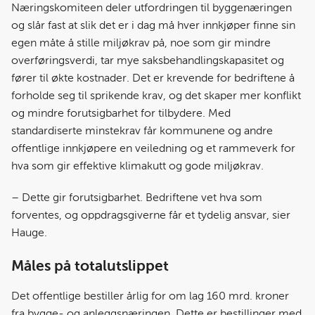
Næringskomiteen deler utfordringen til byggenæringen
og slår fast at slik det er i dag må hver innkjøper finne sin
egen måte å stille miljøkrav på, noe som gir mindre
overføringsverdi, tar mye saksbehandlingskapasitet og
fører til økte kostnader. Det er krevende for bedriftene å
forholde seg til sprikende krav, og det skaper mer konflikt
og mindre forutsigbarhet for tilbydere. Med
standardiserte minstekrav får kommunene og andre
offentlige innkjøpere en veiledning og et rammeverk for
hva som gir effektive klimakutt og gode miljøkrav.
– Dette gir forutsigbarhet. Bedriftene vet hva som
forventes, og oppdragsgiverne får et tydelig ansvar, sier
Hauge.
Måles på totalutslippet
Det offentlige bestiller årlig for om lag 160 mrd. kroner
fra bygge- og anleggsnæringen. Dette er bestillinger med