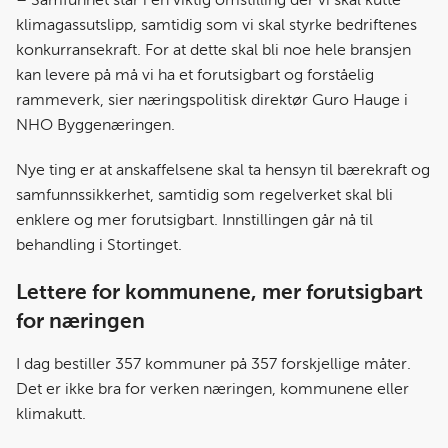
– Samfunnet står i en viktig omstilling der vi skal kutte
o
I
klimagassutslipp, samtidig som vi skal styrke bedriftenes
k
n
konkurransekraft. For at dette skal bli noe hele bransjen
kan levere på må vi ha et forutsigbart og forståelig
rammeverk, sier næringspolitisk direktør Guro Hauge i
NHO Byggenæringen.
Nye ting er at anskaffelsene skal ta hensyn til bærekraft og
samfunnssikkerhet, samtidig som regelverket skal bli
enklere og mer forutsigbart. Innstillingen går nå til
behandling i Stortinget.
Lettere for kommunene, mer forutsigbart
for næringen
I dag bestiller 357 kommuner på 357 forskjellige måter.
Det er ikke bra for verken næringen, kommunene eller
klimakutt.