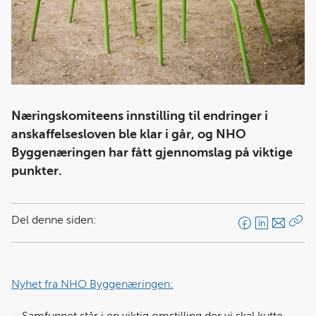
Næringskomiteens innstilling til endringer i
anskaffelsesloven ble klar i går, og NHO
Byggenæringen har fått gjennomslag på viktige
punkter.
Del denne siden:
F
L
E
Kop
a
i
-
len
c
n
p
e
k
o
Nyhet fra NHO Byggenæringen:
b
e
s
o
d
t